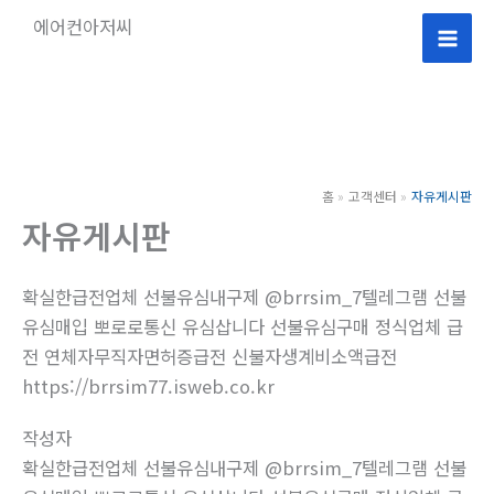
콘
에어컨아저씨
텐
Mai
츠
로
Men
건
너
뛰
홈
고객센터
자유게시판
기
자유게시판
확실한급전업체 선불유심내구제 @brrsim_7텔레그램 선불
유심매입 뽀로로통신 유심삽니다 선불유심구매 정식업체 급
전 연체자무직자면허증급전 신불자생계비소액급전
https://brrsim77.isweb.co.kr
작성자
확실한급전업체 선불유심내구제 @brrsim_7텔레그램 선불