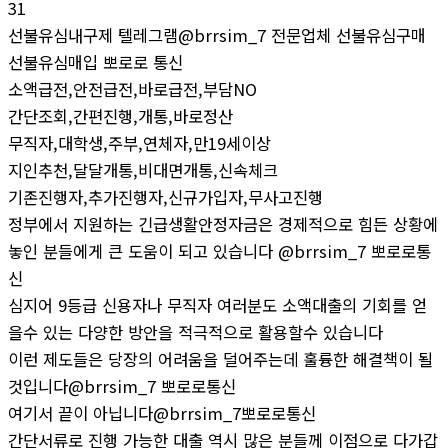
31
선불유심내구제 텔레그램@brrsim_7 전문업체 선불유심구매
선불유심매입 뽀로로 통신
소액급전,안전급전,바로급전,부담NO
간단조회,간편진행,개통,바로정산
무직자,대학생,주부,연체자,만19세이상
지인추천,달달개통,비대면개통,신속체크
기존진행자,추가진행자,신규가입자,무사고진행
정부에서 지원하는 긴급생활안정자금은 경제적으로 힘든 상황에
놓인 분들에게 큰 도움이 되고 있습니다 @brrsim_7 뽀로로통
신
심지어 9등급 신용자나 무직자 여러분도 소액대출의 기회를 얻
을수 있는 다양한 방안을 적극적으로 활용할수 있습니다
이런 제도들은 당장의 어려움을 덜어주는데 훌륭한 해결책이 될
것입니다@brrsim_7 뽀로로통신
여기서 끝이 아닙니다@brrsim_7뽀로로통신
간단서류로 진행 가능한 대출 역시 많은 분들께 이점으로 다가갑